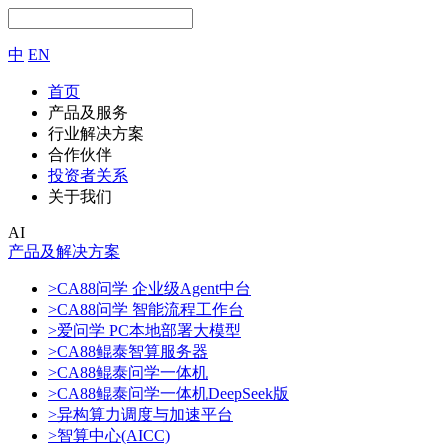
中
EN
首页
产品及服务
行业解决方案
合作伙伴
投资者关系
关于我们
AI
产品及解决方案
>CA88问学 企业级Agent中台
>CA88问学 智能流程工作台
>爱问学 PC本地部署大模型
>CA88鲲泰智算服务器
>CA88鲲泰问学一体机
>CA88鲲泰问学一体机DeepSeek版
>异构算力调度与加速平台
>智算中心(AICC)