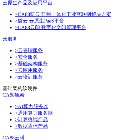
云原生产品及应用平台
>CA88研云 研制一体化工业互联网解决方案
>磐云 云原生PaaS平台
>CA88云印 数字化文印管理平台
云服务
>云管理服务
>安全服务
>基础架构服务
>云应用服务
>云培训服务
基础架构软硬件
CA88鲲泰
>AI算力服务器
>通用算力服务器
>计算终端产品
>数据通信产品
CA88云科