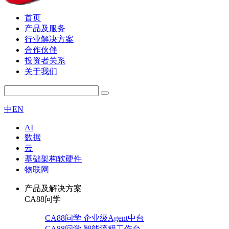
首页
产品及服务
行业解决方案
合作伙伴
投资者关系
关于我们
中
EN
AI
数据
云
基础架构软硬件
物联网
产品及解决方案
CA88问学
CA88问学 企业级Agent中台
CA88问学 智能流程工作台